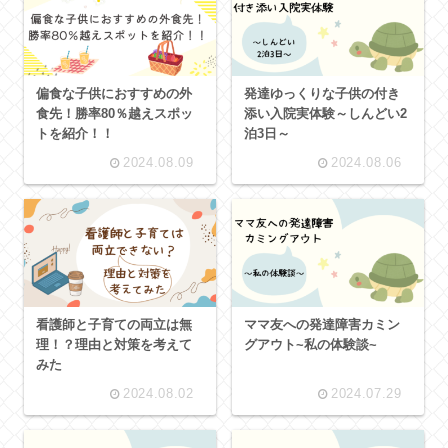
偏食な子供におすすめの外
発達ゆっくりな子供の付き
食先！勝率80％越えスポッ
添い入院実体験～しんどい2
トを紹介！！
泊3日～
2024.08.09
2024.08.06
看護師と子育ての両立は無
ママ友への発達障害カミン
理！？理由と対策を考えて
グアウト~私の体験談~
みた
2024.08.02
2024.07.29